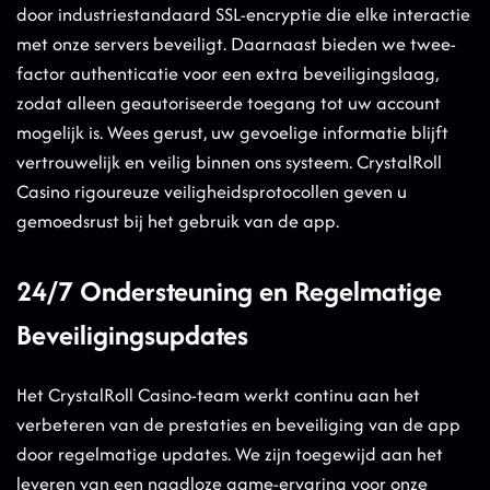
door industriestandaard SSL-encryptie die elke interactie
met onze servers beveiligt. Daarnaast bieden we twee-
factor authenticatie voor een extra beveiligingslaag,
zodat alleen geautoriseerde toegang tot uw account
mogelijk is. Wees gerust, uw gevoelige informatie blijft
vertrouwelijk en veilig binnen ons systeem. CrystalRoll
Casino rigoureuze veiligheidsprotocollen geven u
gemoedsrust bij het gebruik van de app.
24/7 Ondersteuning en Regelmatige
Beveiligingsupdates
Het CrystalRoll Casino-team werkt continu aan het
verbeteren van de prestaties en beveiliging van de app
door regelmatige updates. We zijn toegewijd aan het
leveren van een naadloze game-ervaring voor onze