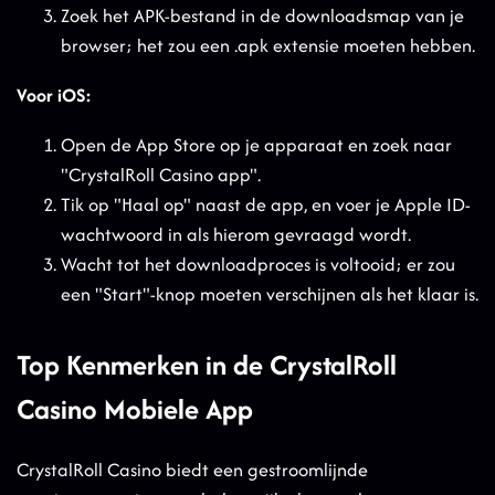
Zoek het APK-bestand in de downloadsmap van je
browser; het zou een .apk extensie moeten hebben.
Voor iOS:
Open de App Store op je apparaat en zoek naar
"CrystalRoll Casino app".
Tik op "Haal op" naast de app, en voer je Apple ID-
wachtwoord in als hierom gevraagd wordt.
Wacht tot het downloadproces is voltooid; er zou
een "Start"-knop moeten verschijnen als het klaar is.
Top Kenmerken in de CrystalRoll
Casino Mobiele App
CrystalRoll Casino biedt een gestroomlijnde