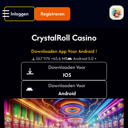
Inloggen
Registreren
CrystalRoll Casino
Downloaden App Voor Android !
367 974 +
65.6 MB
Android 5.0 +
Downloaden Voor
IOS
Downloaden Voor
Android