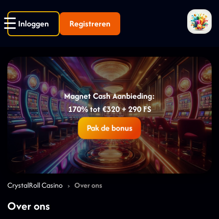
Inloggen
Registreren
Magnet Cash Aanbieding:
170% tot €320 + 290 FS
Pak de bonus
›
CrystalRoll Casino
Over ons
Over ons