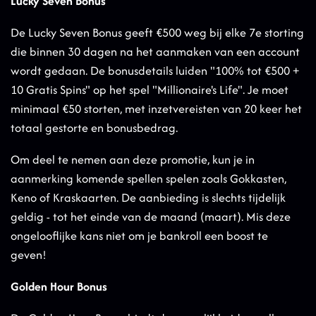
Lucky Seven Bonus
De Lucky Seven Bonus geeft €500 weg bij elke 7e storting
die binnen 30 dagen na het aanmaken van een account
wordt gedaan. De bonusdetails luiden "100% tot €500 +
10 Gratis Spins" op het spel "Millionaire's Life". Je moet
minimaal €50 storten, met inzetvereisten van 20 keer het
totaal gestorte en bonusbedrag.
Om deel te nemen aan deze promotie, kun je in
aanmerking komende spellen spelen zoals Gokkasten,
Keno of Kraskaarten. De aanbieding is slechts tijdelijk
geldig - tot het einde van de maand (maart). Mis deze
ongelooflijke kans niet om je bankroll een boost te
geven!
Golden Hour Bonus