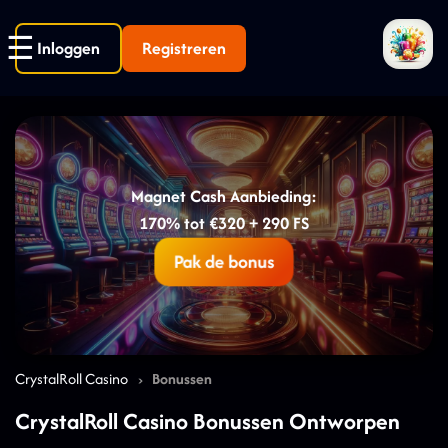
Inloggen
Registreren
Magnet Cash Aanbieding:
170% tot €320 + 290 FS
Pak de bonus
›
CrystalRoll Casino
Bonussen
CrystalRoll Casino Bonussen Ontworpen