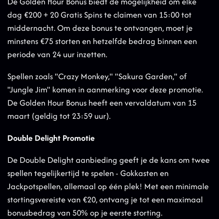
De Golden Hour Bonus biedt de mogelijkheid om elke
dag €200 + 20 Gratis Spins te claimen van 15:00 tot
middernacht. Om deze bonus te ontvangen, moet je
minstens €75 storten en hetzelfde bedrag binnen een
periode van 24 uur inzetten.
Spellen zoals "Crazy Monkey," "Sakura Garden," of
"Jungle Jim" komen in aanmerking voor deze promotie.
De Golden Hour Bonus heeft een vervaldatum van 15
maart (geldig tot 23:59 uur).
Double Delight Promotie
De Double Delight aanbieding geeft je de kans om twee
spellen tegelijkertijd te spelen - Gokkasten en
Jackpotspellen, allemaal op één plek! Met een minimale
stortingsvereiste van €20, ontvang je tot een maximaal
bonusbedrag van 50% op je eerste storting.