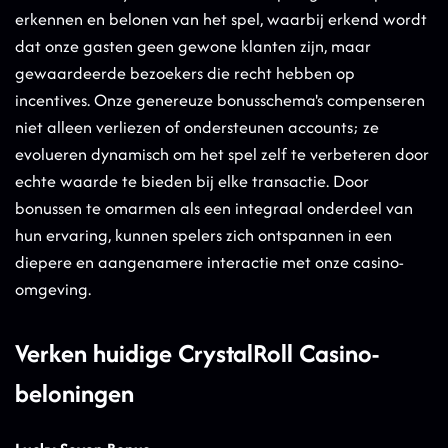
erkennen en belonen van het spel, waarbij erkend wordt
dat onze gasten geen gewone klanten zijn, maar
gewaardeerde bezoekers die recht hebben op
incentives. Onze genereuze bonusschema's compenseren
niet alleen verliezen of ondersteunen accounts; ze
evolueren dynamisch om het spel zelf te verbeteren door
echte waarde te bieden bij elke transactie. Door
bonussen te omarmen als een integraal onderdeel van
hun ervaring, kunnen spelers zich ontspannen in een
diepere en aangenamere interactie met onze casino-
omgeving.
Verken huidige CrystalRoll Casino-
beloningen